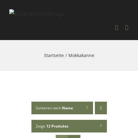
Skip
to
content
Startseite
Mokkakanne
Sortieren nach
Name
Zeige
12 Produkte