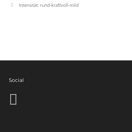
Intensität: rund-kraftvoll-mild
Social