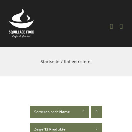
Skip
to
content
Startseite
Kaffeerösterei
Sortieren nach
Name
Zeige
12 Produkte