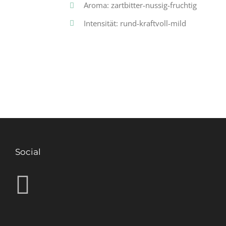
Aroma: zartbitter-nussig-fruchtig
Intensität: rund-kraftvoll-mild
Social