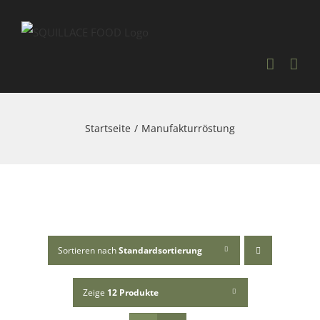
Skip
to
content
Startseite
Manufakturröstung
Sortieren nach
Standardsortierung
Zeige
12 Produkte