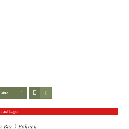
dukte
t auf Lager
ra Bar ) Bohnen