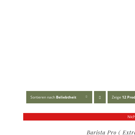
Sortieren nach
Beliebtheit
Zeige
12 Pro
Nich
Barista Pro ( Ext