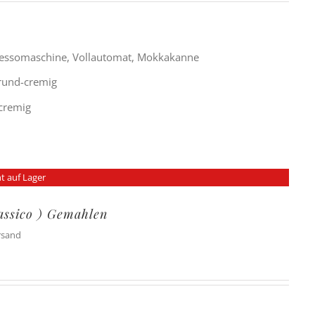
ressomaschine, Vollautomat, Mokkakanne
 rund-cremig
-cremig
t auf Lager
lassico ) Gemahlen
ersand