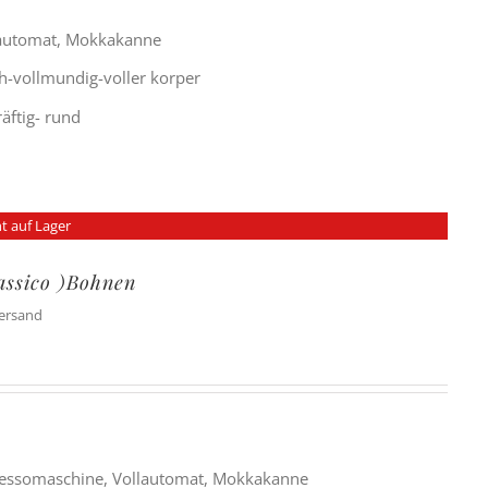
lautomat, Mokkakanne
h-vollmundig-voller korper
räftig- rund
t auf Lager
lassico )Bohnen
Versand
ressomaschine, Vollautomat, Mokkakanne