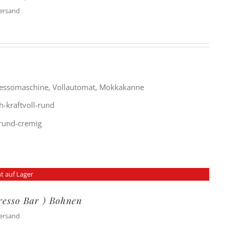
Versand
ressomaschine, Vollautomat, Mokkakanne
h-kraftvoll-rund
g-rund-cremig
t auf Lager
presso Bar ) Bohnen
Versand