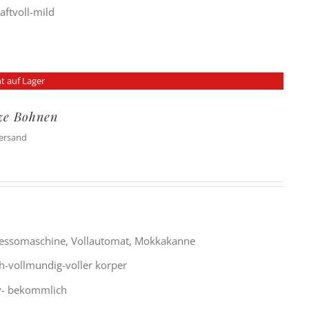
raftvoll-mild
t auf Lager
ze Bohnen
Versand
ressomaschine, Vollautomat, Mokkakanne
h-vollmundig-voller korper
siv- bekommlich