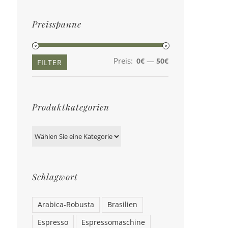
Preisspanne
Preis:
—
0€
50€
Min.
Max.
FILTER
Preis
Preis
Produktkategorien
Schlagwort
Arabica-Robusta
Brasilien
Espresso
Espressomaschine