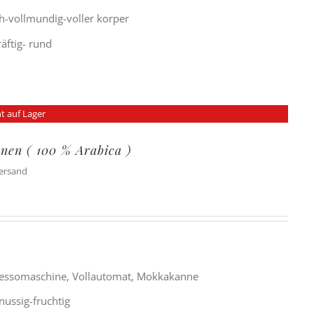
h-vollmundig-voller korper
räftig- rund
t auf Lager
nen ( 100 % Arabica )
Versand
ressomaschine, Vollautomat, Mokkakanne
nussig-fruchtig