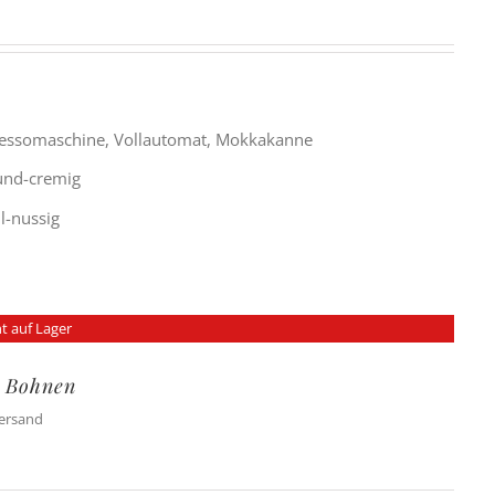
ressomaschine, Vollautomat, Mokkakanne
rund-cremig
ll-nussig
t auf Lager
l Bohnen
Versand