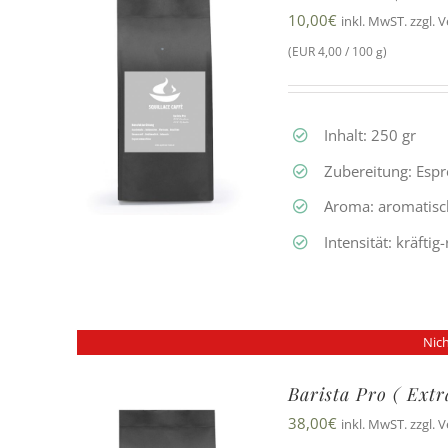
10,00
€
inkl. MwST. zzgl. 
(EUR 4,00 / 100 g)
Inhalt: 250 gr
Zubereitung: Esp
Aroma: aromatisc
Intensität: kräfti
Nich
Barista Pro ( Ext
38,00
€
inkl. MwST. zzgl. 