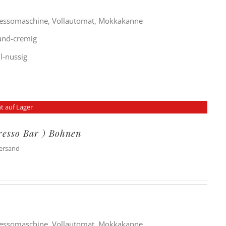
ressomaschine, Vollautomat, Mokkakanne
rund-cremig
ll-nussig
t auf Lager
presso Bar ) Bohnen
Versand
ressomaschine, Vollautomat, Mokkakanne