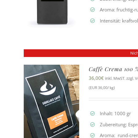
Aroma: fruchtig-
Intensität: kraftvo
Nich
Caffè Crema 100 
36,00
€
inkl. MwST. zzgl. 
(EUR 36,00/ kg)
Inhalt: 1000 gr
Zubereitung: Esp
Aroma: rund-cre