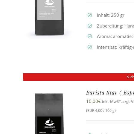
Inhalt: 250 gr
Zubereitung: Hand
Aroma: aromatisc
Intensität: kräfti
Nich
Barista Star ( Es
10,00
€
inkl. MwST. zzgl. 
(EUR 4,00 / 100 g)