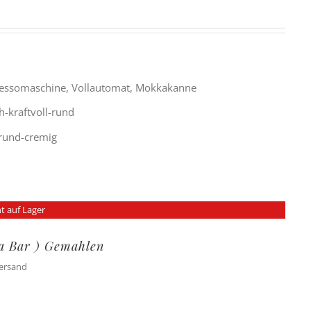
ressomaschine, Vollautomat, Mokkakanne
h-kraftvoll-rund
g-rund-cremig
t auf Lager
ra Bar ) Gemahlen
Versand