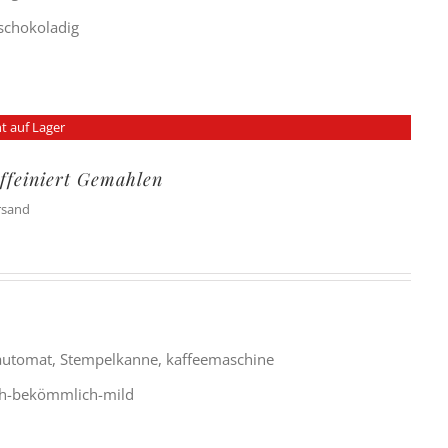
-schokoladig
t auf Lager
ffeiniert Gemahlen
ersand
lautomat, Stempelkanne, kaffeemaschine
ch-bekömmlich-mild