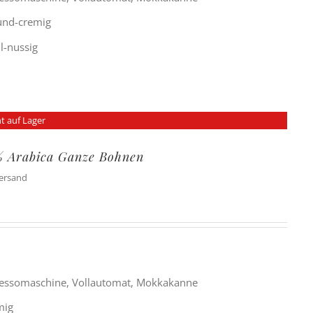
rund-cremig
ll-nussig
t auf Lager
% Arabica Ganze Bohnen
Versand
ressomaschine, Vollautomat, Mokkakanne
mig