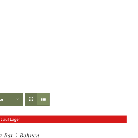
te
t auf Lager
ra Bar ) Bohnen