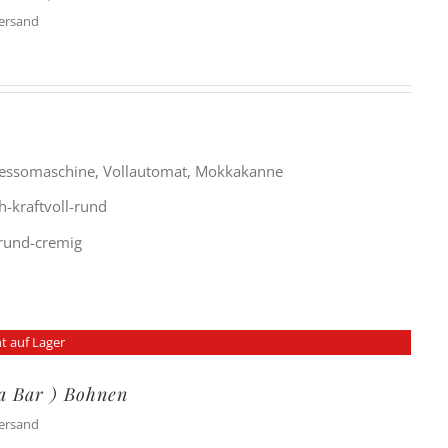
Versand
ressomaschine, Vollautomat, Mokkakanne
h-kraftvoll-rund
g-rund-cremig
t auf Lager
ra Bar ) Bohnen
Versand