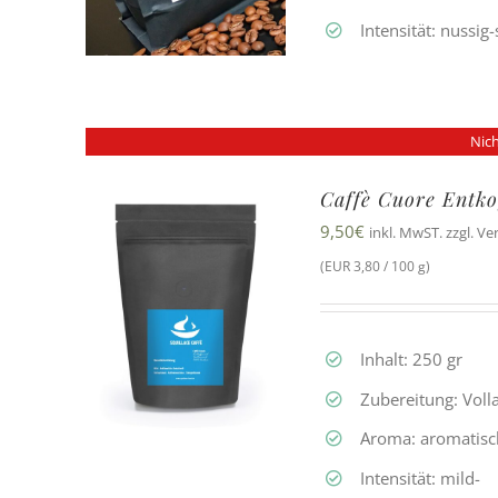
Intensität: nussig
Nich
Caffè Cuore Entko
9,50
€
inkl. MwST. zzgl. V
(EUR 3,80 / 100 g)
Inhalt: 250 gr
Zubereitung: Vol
Aroma: aromatis
Intensität: mild-