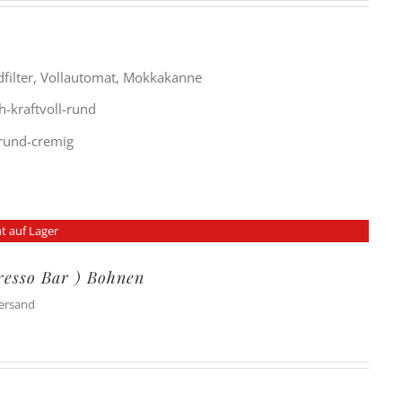
filter, Vollautomat, Mokkakanne
h-kraftvoll-rund
g-rund-cremig
t auf Lager
presso Bar ) Bohnen
Versand