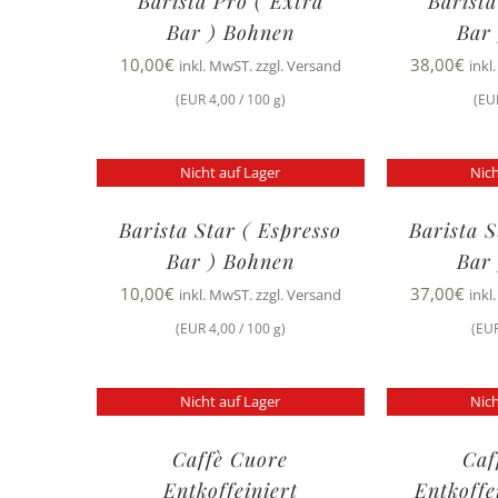
Barista Pro ( Extra
Barista
Bar ) Bohnen
Bar
10,00
€
38,00
€
inkl. MwST. zzgl. Versand
inkl
(EUR 4,00 / 100 g)
(EU
Nicht auf Lager
Nich
Barista Star ( Espresso
Barista S
Bar ) Bohnen
Bar
10,00
€
37,00
€
inkl. MwST. zzgl. Versand
inkl
(EUR 4,00 / 100 g)
(EUR
Nicht auf Lager
Nich
Caffè Cuore
Caf
Entkoffeiniert
Entkoffe