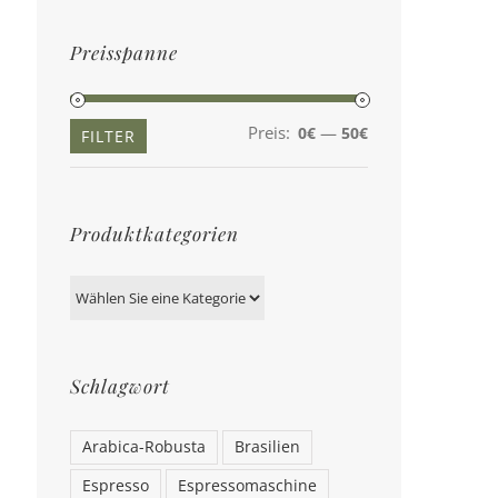
Preisspanne
Preis:
—
0€
50€
Min.
Max.
FILTER
Preis
Preis
Produktkategorien
Schlagwort
Arabica-Robusta
Brasilien
Espresso
Espressomaschine