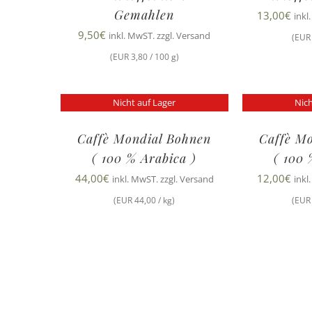
Gemahlen
13,00
€
inkl
9,50
€
inkl. MwST. zzgl. Versand
(EUR 
(EUR 3,80 / 100 g)
Nicht auf Lager
Nich
Caffè Mondial Bohnen
Caffè M
( 100 % Arabica )
( 100 
44,00
€
12,00
€
inkl. MwST. zzgl. Versand
inkl
(EUR 44,00 / kg)
(EUR 