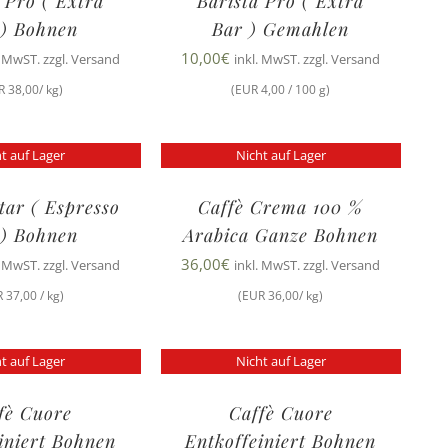
 Pro ( Extra
Barista Pro ( Extra
 ) Bohnen
Bar ) Gemahlen
10,00
€
. MwST. zzgl. Versand
inkl. MwST. zzgl. Versand
R 38,00/ kg)
(EUR 4,00 / 100 g)
t auf Lager
Nicht auf Lager
tar ( Espresso
Caffè Crema 100 %
 ) Bohnen
Arabica Ganze Bohnen
36,00
€
. MwST. zzgl. Versand
inkl. MwST. zzgl. Versand
 37,00 / kg)
(EUR 36,00/ kg)
t auf Lager
Nicht auf Lager
fè Cuore
Caffè Cuore
iniert Bohnen
Entkoffeiniert Bohnen