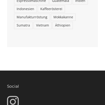
Espressomaschine
Guatemala
Indien
Indonesien
Kaffeerösterei
Manufakturröstung
Mokkakanne
Sumatra
Vietnam
Äthiopien
Social