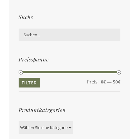
Suche
Preisspanne
Preis:
—
0€
50€
Min.
Max.
FILTER
Preis
Preis
Produktkategorien