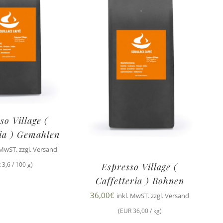
so Village (
ria ) Gemahlen
 MwST. zzgl. Versand
 3,6 / 100 g)
Espresso Village (
Caffetteria ) Bohnen
36,00
€
inkl. MwST. zzgl. Versand
(EUR 36,00 / kg)