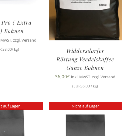
 Pro ( Extra
 ) Bohnen
. MwST. zzgl. Versand
R 38,00/ kg)
Widdersdorfer
Röstung Veedelskaffee
Ganze Bohnen
36,00
€
inkl. MwST. zzgl. Versand
(EUR36,00 / kg)
t auf Lager
Nicht auf Lager