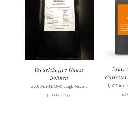
Espres
Veedelskaffee Ganze
Caffette
Bohnen
9,00
€
36,00
€
inkl.
inkl. MwST. zzgl. Versand
(EUR
(EUR36,00 / kg)