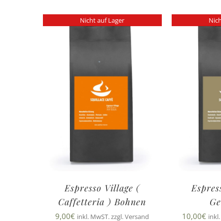
Nicht auf Lager
Nich
Espresso Village (
Espres
Caffetteria ) Bohnen
Ge
9,00
€
10,00
€
inkl. MwST. zzgl. Versand
inkl