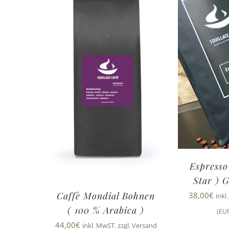
Espresso
Star ) 
Caffè Mondial Bohnen
38,00
€
inkl
( 100 % Arabica )
(EUR
44,00
€
inkl. MwST. zzgl. Versand