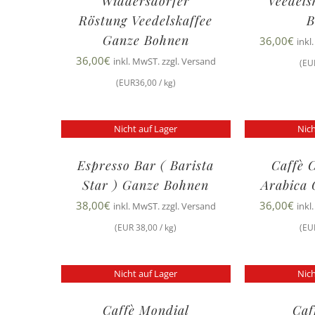
Widdersdorfer
Veedels
Röstung Veedelskaffee
B
Ganze Bohnen
36,00
€
inkl
36,00
€
inkl. MwST. zzgl. Versand
(EU
(EUR36,00 / kg)
Nicht auf Lager
Nich
Espresso Bar ( Barista
Caffè 
Star ) Ganze Bohnen
Arabica
38,00
€
36,00
€
inkl. MwST. zzgl. Versand
inkl
(EUR 38,00 / kg)
(EU
Nicht auf Lager
Nich
Caffè Mondial
Caf