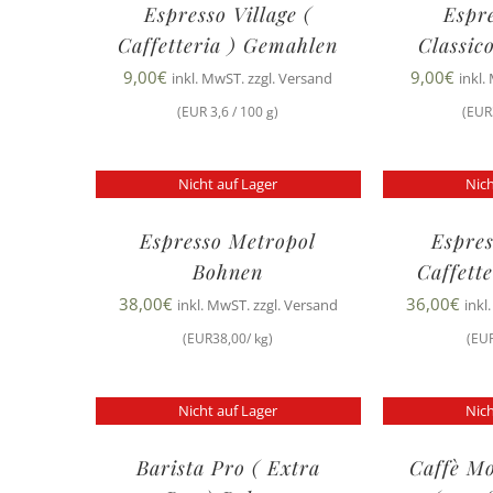
Espresso Village (
Espre
Caffetteria ) Gemahlen
Classic
9,00
€
9,00
€
inkl. MwST. zzgl. Versand
inkl.
(EUR 3,6 / 100 g)
(EUR
Nicht auf Lager
Nich
Espresso Metropol
Espres
Bohnen
Caffett
38,00
€
36,00
€
inkl. MwST. zzgl. Versand
inkl
(EUR38,00/ kg)
(EUR
Nicht auf Lager
Nich
Barista Pro ( Extra
Caffè M