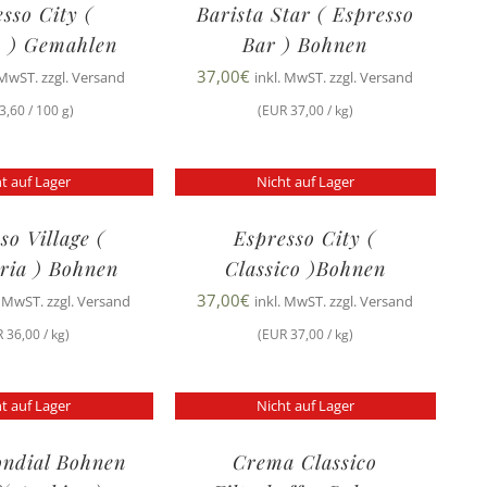
sso City (
Barista Star ( Espresso
o ) Gemahlen
Bar ) Bohnen
37,00
€
 MwST. zzgl. Versand
inkl. MwST. zzgl. Versand
3,60 / 100 g)
(EUR 37,00 / kg)
t auf Lager
Nicht auf Lager
so Village (
Espresso City (
eria ) Bohnen
Classico )Bohnen
37,00
€
. MwST. zzgl. Versand
inkl. MwST. zzgl. Versand
 36,00 / kg)
(EUR 37,00 / kg)
t auf Lager
Nicht auf Lager
ondial Bohnen
Crema Classico