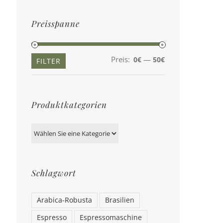
Preisspanne
Preis:
—
0€
50€
Min.
Max.
FILTER
Preis
Preis
Produktkategorien
Schlagwort
Arabica-Robusta
Brasilien
Espresso
Espressomaschine