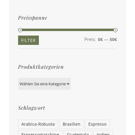
Preisspanne
Preis:
—
0€
50€
Min.
Max.
FILTER
Preis
Preis
Produktkategorien
Schlagwort
Arabica-Robusta
Brasilien
Espresso
Espressomaschine
Guatemala
Indien