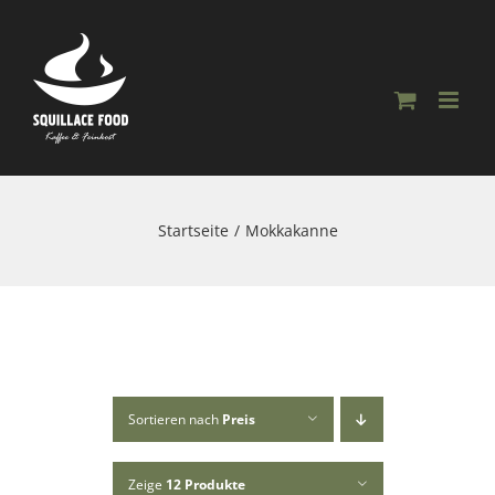
Skip
to
content
Startseite
Mokkakanne
Sortieren nach
Preis
Zeige
12 Produkte