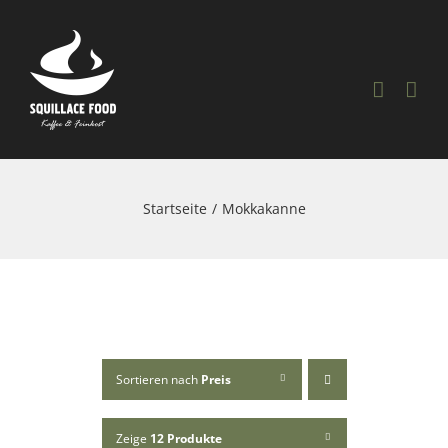
Skip
to
content
Startseite
Mokkakanne
Sortieren nach
Preis
Zeige
12 Produkte