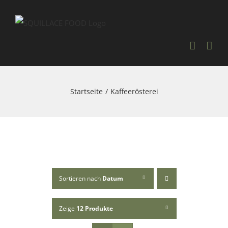
Skip
to
content
Startseite
Kaffeerösterei
Sortieren nach
Datum
Zeige
12 Produkte