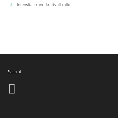
Intensität: rund-kraftvoll-mild
Social