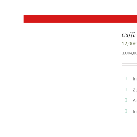
Caffè
12,00
€
(EUR4,80
In
Z
Ar
In