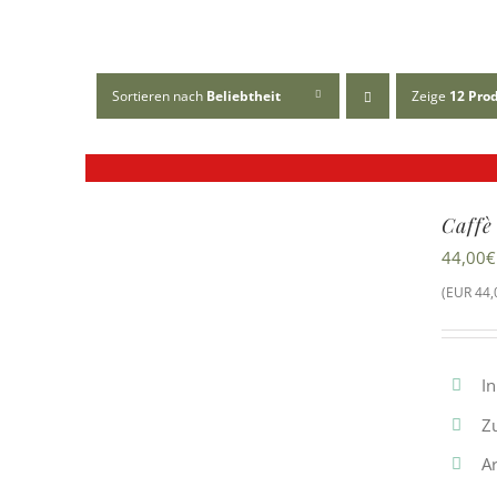
Sortieren nach
Beliebtheit
Zeige
12 Pro
Caffè
44,00
€
(EUR 44,0
I
Z
Ar