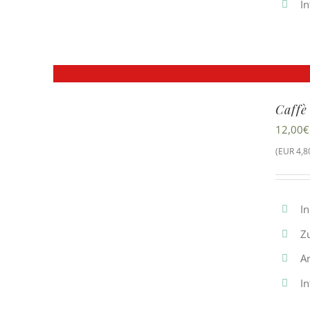
In
Caffè
12,00
€
(EUR 4,80
In
Z
Ar
In