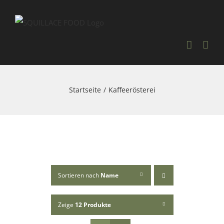
Skip
to
content
Startseite
Kaffeerösterei
Sortieren nach
Name
Zeige
12 Produkte