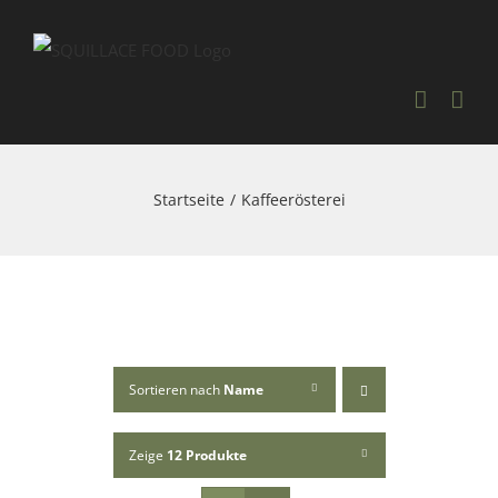
Skip
to
content
Startseite
Kaffeerösterei
Sortieren nach
Name
Zeige
12 Produkte