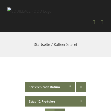
Skip
to
content
Startseite
Kaffeerösterei
Sortieren nach
Datum
Zeige
12 Produkte