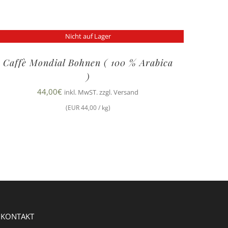
Nicht auf Lager
Caffè Mondial Bohnen ( 100 % Arabica
)
44,00
€
inkl. MwST. zzgl. Versand
(EUR 44,00 / kg)
KONTAKT