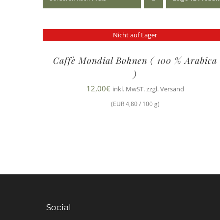
Nicht auf Lager
Caffè Mondial Bohnen ( 100 % Arabica
)
12,00
€
inkl. MwST. zzgl. Versand
(EUR 4,80 / 100 g)
Social