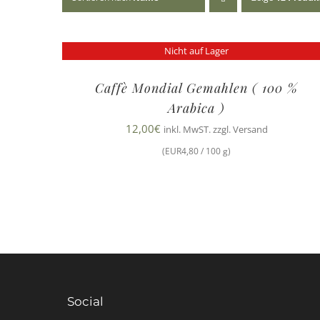
Nicht auf Lager
Caffè Mondial Gemahlen ( 100 %
Arabica )
12,00
€
inkl. MwST. zzgl. Versand
(EUR4,80 / 100 g)
Social