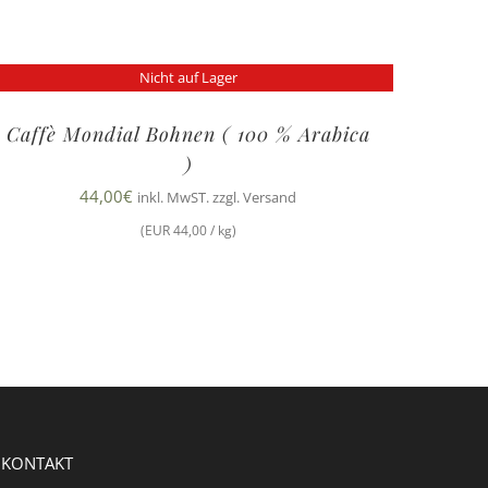
Nicht auf Lager
Caffè Mondial Bohnen ( 100 % Arabica
)
44,00
€
inkl. MwST. zzgl. Versand
(EUR 44,00 / kg)
KONTAKT