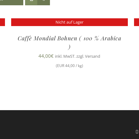
Nicht auf Lager
Caffè Mondial Bohnen ( 100 % Arabica
)
44,00
€
inkl. MwST. zzgl. Versand
(EUR 44,00 / kg)