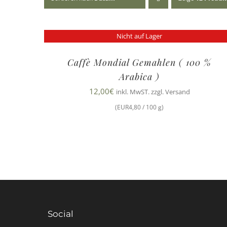
Nicht auf Lager
Caffè Mondial Gemahlen ( 100 %
Arabica )
12,00
€
inkl. MwST. zzgl. Versand
(EUR4,80 / 100 g)
Social