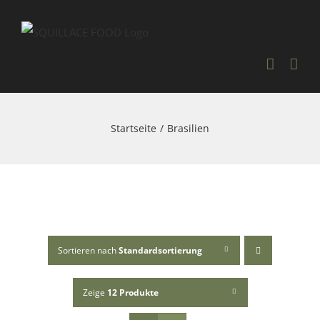
Skip
to
content
Startseite
Brasilien
Sortieren nach
Standardsortierung
Zeige
12 Produkte