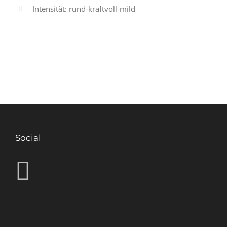
Intensität: rund-kraftvoll-mild
Social