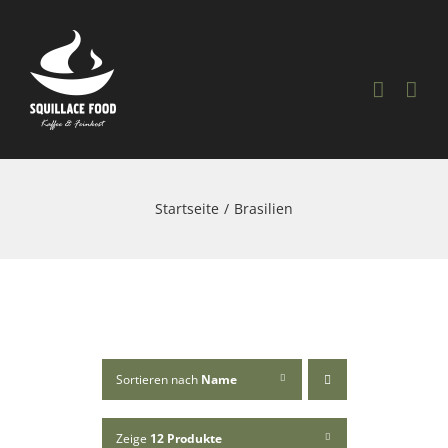
Skip
to
content
Startseite
Brasilien
Sortieren nach
Name
Zeige
12 Produkte