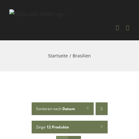
Skip
to
content
Startseite
Brasilien
Sortieren nach
Datum
Zeige
12 Produkte