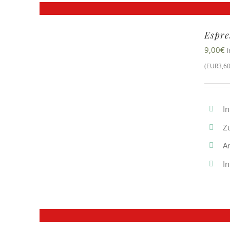
Espre
9,00
€
(EUR3,60
In
Z
A
In