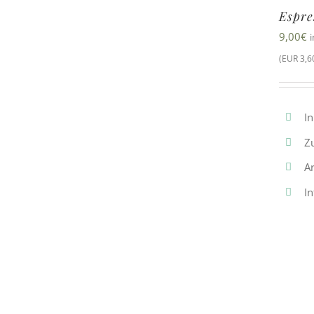
Espre
9,00
€
(EUR 3,60
In
Z
A
In