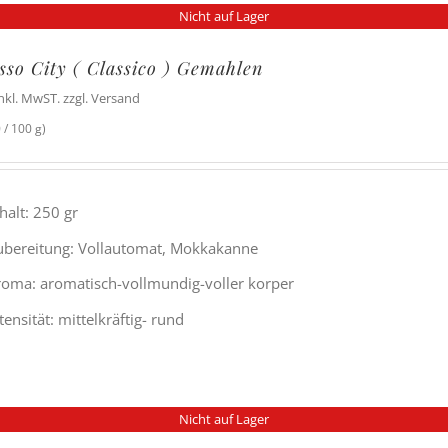
Nicht auf Lager
sso City ( Classico ) Gemahlen
inkl. MwST. zzgl. Versand
 / 100 g)
halt: 250 gr
ubereitung: Vollautomat, Mokkakanne
roma: aromatisch-vollmundig-voller korper
tensität: mittelkräftig- rund
Nicht auf Lager