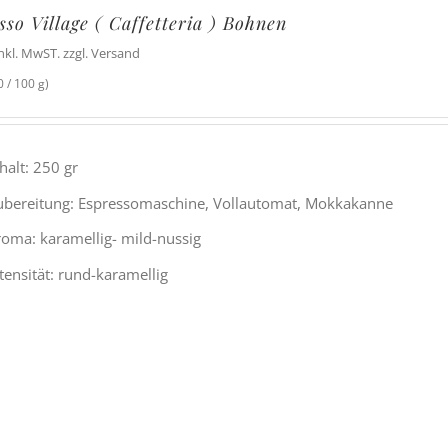
sso Village ( Caffetteria ) Bohnen
inkl. MwST. zzgl. Versand
 / 100 g)
halt: 250 gr
ubereitung: Espressomaschine, Vollautomat, Mokkakanne
roma: karamellig- mild-nussig
tensität: rund-karamellig