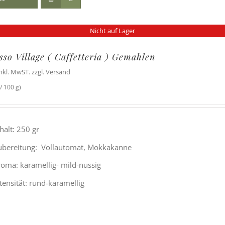
Nicht auf Lager
sso Village ( Caffetteria ) Gemahlen
inkl. MwST. zzgl. Versand
/ 100 g)
halt: 250 gr
ubereitung: Vollautomat, Mokkakanne
roma: karamellig- mild-nussig
tensität: rund-karamellig