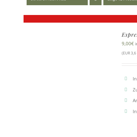
Espre
9,00
€
(EUR 3,6 
In
Z
A
In