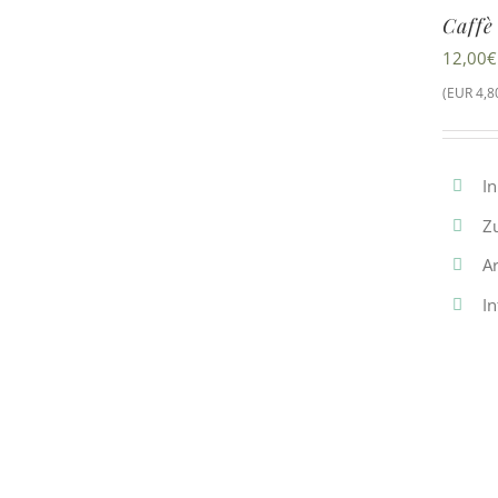
Caffè
12,00
€
(EUR 4,80
In
Z
Ar
In