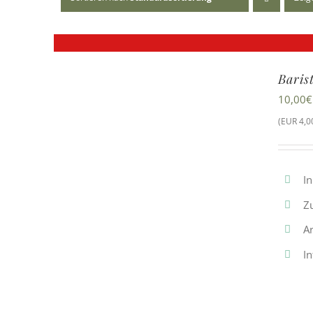
Baris
10,00
€
(EUR 4,00
In
Z
A
In