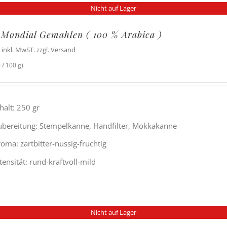
Nicht auf Lager
 Mondial Gemahlen ( 100 % Arabica )
inkl. MwST. zzgl. Versand
 / 100 g)
halt: 250 gr
ubereitung: Stempelkanne, Handfilter, Mokkakanne
oma: zartbitter-nussig-fruchtig
tensität: rund-kraftvoll-mild
Nicht auf Lager