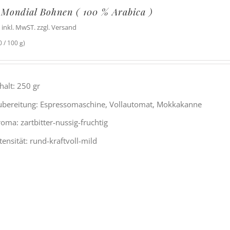
 Mondial Bohnen ( 100 % Arabica )
inkl. MwST. zzgl. Versand
 / 100 g)
halt: 250 gr
ubereitung: Espressomaschine, Vollautomat, Mokkakanne
oma: zartbitter-nussig-fruchtig
tensität: rund-kraftvoll-mild