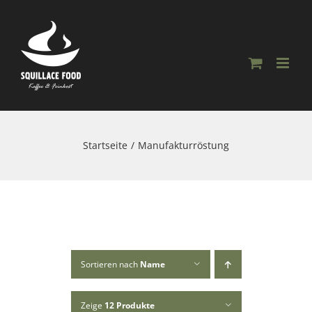
Skip
to
content
Startseite
Manufakturröstung
Sortieren nach
Name
Zeige
12 Produkte