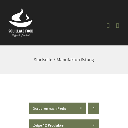
Skip
to
content
Startseite
Manufakturröstung
Sortieren nach
Preis
Zeige
12 Produkte