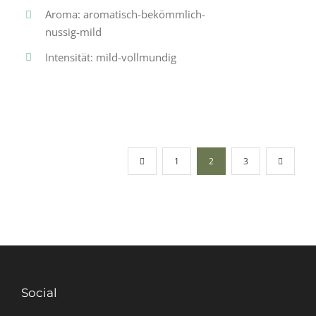
Aroma: aromatisch-bekömmlich-
nussig-mild
Intensität: mild-vollmundig
1
2
3
Social