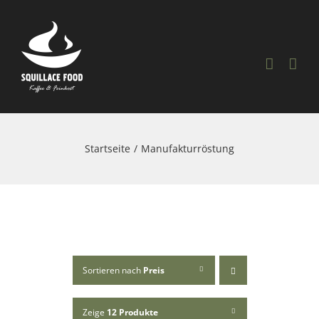
Skip
to
content
Startseite
Manufakturröstung
Sortieren nach
Preis
Zeige
12 Produkte