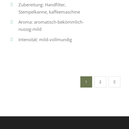
Zubereitung: Handfilter,
Stempelkanne, kaffeemaschine
Aroma: aromatisch-bekömmlich-
nussig-mild
Intensität: mild-vollmundig
1
2