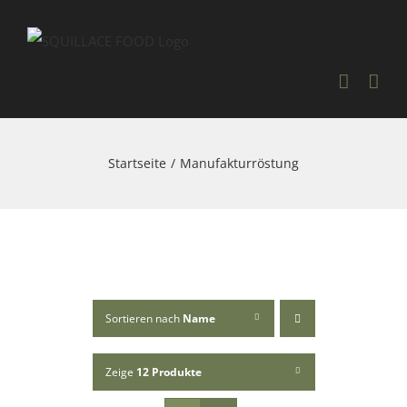
Skip
to
content
Startseite
Manufakturröstung
Sortieren nach
Name
Zeige
12 Produkte