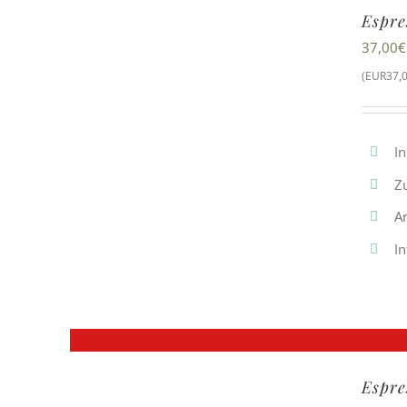
Espre
37,00
€
(EUR37,0
In
Z
A
In
Espre