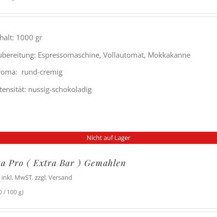
halt: 1000 gr
ubereitung: Espressomaschine, Vollautomat, Mokkakanne
roma: rund-cremig
tensität: nussig-schokoladig
Nicht auf Lager
ta Pro ( Extra Bar ) Gemahlen
inkl. MwST. zzgl. Versand
 / 100 g)