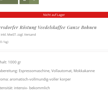
Nicht auf Lager
rsdorfer Röstung Veedelskaffee Ganze Bohnen
inkl. MwST. zzgl. Versand
0 / kg)
halt: 1000 gr
ubereitung: Espressomaschine, Vollautomat, Mokkakanne
roma: aromatisch-vollmundig-voller korper
ntensität: intensiv- bekommlich