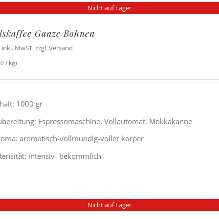
Nicht auf Lager
lskaffee Ganze Bohnen
inkl. MwST. zzgl. Versand
0 / kg)
halt: 1000 gr
ubereitung: Espressomaschine, Vollautomat, Mokkakanne
roma: aromatisch-vollmundig-voller korper
ntensität: intensiv- bekommlich
Nicht auf Lager