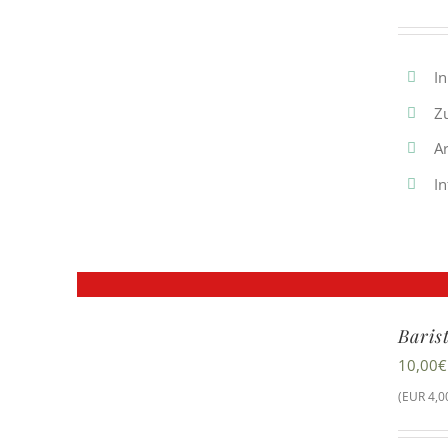
In
Z
A
In
Baris
10,00
€
(EUR 4,00