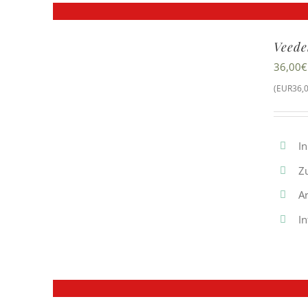
Veede
36,00
€
(EUR36,0
In
Z
A
I