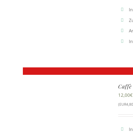
In
Z
A
In
Caffè
12,00
€
(EUR4,80
In