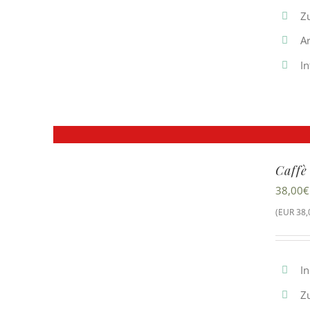
Z
Ar
In
Caffè
38,00
€
(EUR 38,0
In
Z