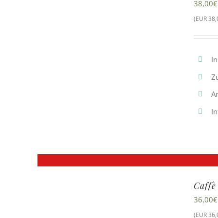
38,00
€
(EUR 38,0
In
Z
A
In
Caffè
36,00
€
(EUR 36,