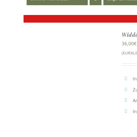
Widde
36,00
€
(EUR36,0
In
Z
A
I