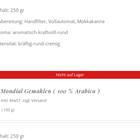
halt: 250 gr
ubereitung: Handfilter, Vollautomat, Mokkakanne
roma: aromatisch-kraftvoll-rund
tensität: kräftig-rund-cremig
Nicht auf Lager
 Mondial Gemahlen ( 100 % Arabica )
inkl. MwST. zzgl. Versand
 / 100 g)
halt: 250 gr