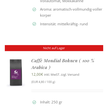
Vollautomat, Mokkakanne
Aroma: aromatisch-vollmundig-voller
korper
Intensität: mittelkräftig- rund
Nicht auf Lager
Caffè Mondial Bohnen ( 100 %
Arabica )
12,00
€
inkl. MwST. zzgl. Versand
(EUR 4,80 / 100 g)
Inhalt: 250 gr