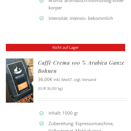
Aroma: aromatisch-vollmundig-voller
korper
Intensität: intensiv- bekommlich
Nicht auf Lager
Caffè Crema 100 % Arabica Ganze
Bohnen
36,00
€
inkl. MwST. zzgl. Versand
(EUR 36,00/ kg)
Inhalt: 1000 gr
Zubereitung: Espressomaschine,
Vollautomat, Mokkakanne