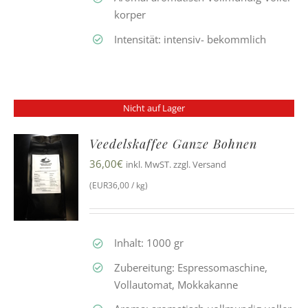
korper
Intensität: intensiv- bekommlich
Nicht auf Lager
Veedelskaffee Ganze Bohnen
36,00
€
inkl. MwST. zzgl. Versand
(EUR36,00 / kg)
Inhalt: 1000 gr
Zubereitung: Espressomaschine,
Vollautomat, Mokkakanne