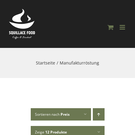
Skip
to
content
Startseite
Manufakturröstung
Sortieren nach
Preis
Zeige
12 Produkte