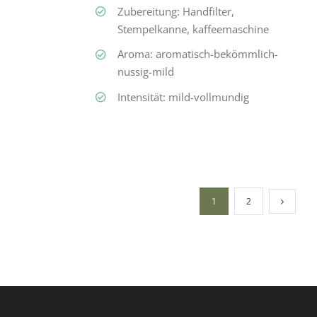
Zubereitung: Handfilter,
Stempelkanne, kaffeemaschine
Aroma: aromatisch-bekömmlich-
nussig-mild
Intensität: mild-vollmundig
1
2