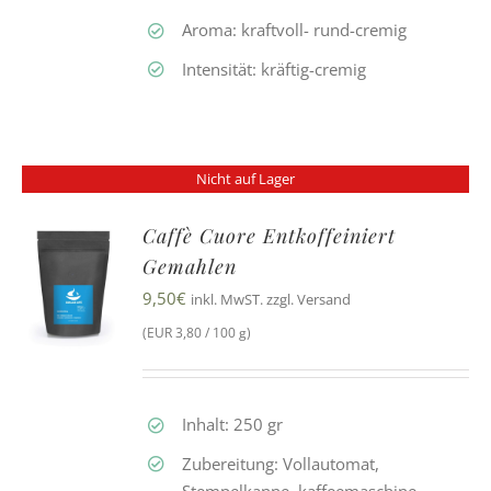
Aroma: kraftvoll- rund-cremig
Intensität: kräftig-cremig
Nicht auf Lager
Caffè Cuore Entkoffeiniert
Gemahlen
9,50
€
inkl. MwST. zzgl. Versand
(EUR 3,80 / 100 g)
Inhalt: 250 gr
Zubereitung: Vollautomat,
Stempelkanne, kaffeemaschine