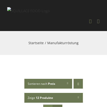
Skip
to
content
Startseite
Manufakturröstung
Sortieren nach
Preis
Zeige
12 Produkte