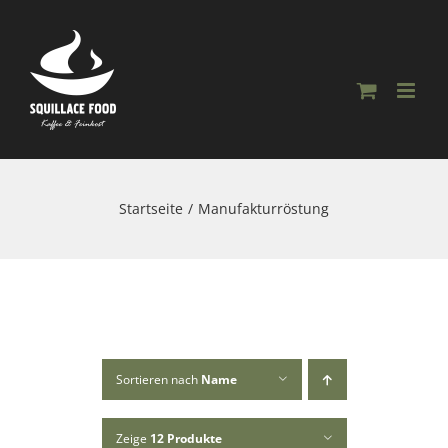
Skip
to
content
Startseite
Manufakturröstung
Sortieren nach
Name
Zeige
12 Produkte