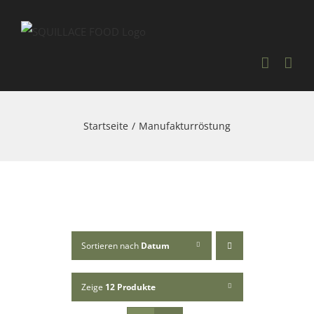
Skip
to
content
Startseite
Manufakturröstung
Sortieren nach
Datum
Zeige
12 Produkte